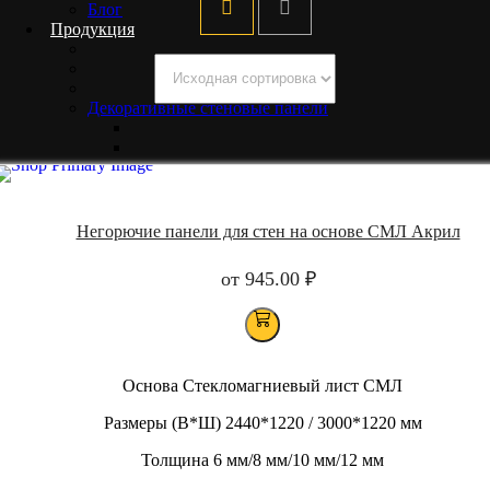
Блог
Продукция
Декоративные стеновые панели
Окрашенные стеновые панели
Негорючие панели для стен на основе СМЛ Акрил
ГКЛ Акрил полимер
от
945.00
₽
Окрашенный гипсокартон
Стеновые панели СМЛ Акрил
Окрашенный СМЛ лист
Панели СМЛ акриловые
Окрашенный стекломагниевый лист СМ
Декоративные стеновые панели СМЛ Ак
Основа
Стекломагниевый лист СМЛ
Стеновые панели СМЛ Акриловые
Размеры (В*Ш)
2440*1220 / 3000*1220 мм
Ламинированные стеновые панели
Толщина
6 мм/8 мм/10 мм/12 мм