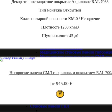
Декоративное защитное покрытие
Акриловое RAL 7038
Стеновые ламинированные панели СМ
Стеновые панели ЛГКЛ ламинированны
Тип монтажа
Открытый
гипсокартон
Гипсовиниловые панели для стен ГКЛ 
Класс пожарной опасности
КМ-0 / Негорючие
Медицинские стеновые панели
Плотность
1250 кг/м3
Шумоизоляция
45 дб
Медицинские панели для стен СМЛ Акр
Стеновые панели медицинские
антибактериальные ГКЛ
Медицинские стеновые панели гипсоакр
Медицинские стеновые панели СМЛ лис
ламинированный ПВХ
Стеновые панели НPL
Негорючие панели СМЛ с акриловым покрытием RAL 700
от
945.00
₽
HPL панели для фасадов
СМЛ с HPL покрытием
Антибактериальные панели HPL
Антивандальные панели HPL
Cтеновые панели с полимерным покрытием
Стеновые панели ГКЛ