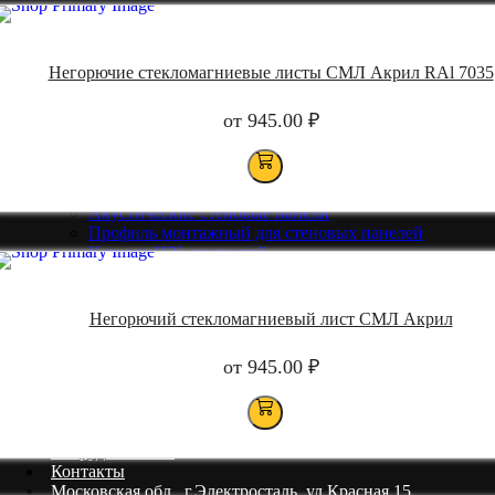
Акрил
Негорючие стекломагниевые листы СМЛ Акрил RAl 7035
ПВХ
Панели на основе СМЛ
от
945.00
₽
Негорючие
Потолочные панели ПВХ
Акустические стеновые панели
Профиль монтажный для стеновых панелей
Каталог HPL покрытий
Каталог ПВХ покрытий
Каталог акриловых покрытий
Готовые решения
Негорючий стекломагниевый лист СМЛ Акрил
от
945.00
₽
Офисная перегородка
Отбойная доска
Портфолио
Сотрудничество
Контакты
Московская обл., г.Электросталь, ул.Красная 15