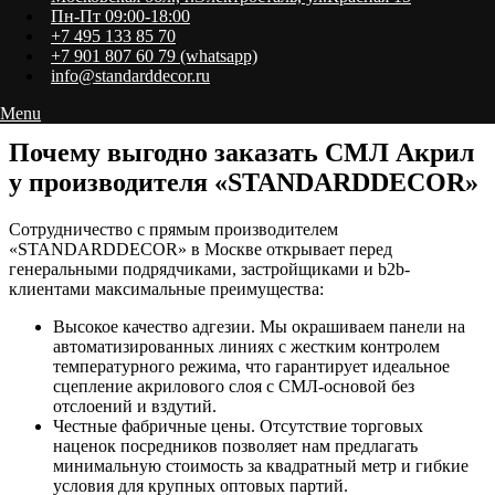
постоянную дезинфекцию и кварцевание).
Пн-Пт 09:00-18:00
Образовательные центры: детские сады, школы, вузы,
+7 495 133 85 70
лектории и спортивные залы.
+7 901 807 60 79 (whatsapp)
Объекты повышенной проходимости: вокзалы,
info@standarddecor.ru
аэропорты, гостиницы, рестораны, кинотеатры и
административные здания.
Menu
Почему выгодно заказать СМЛ Акрил
у производителя «STANDARDDECOR»
Сотрудничество с прямым производителем
«STANDARDDECOR» в Москве открывает перед
генеральными подрядчиками, застройщиками и b2b-
клиентами максимальные преимущества:
Высокое качество адгезии. Мы окрашиваем панели на
автоматизированных линиях с жестким контролем
температурного режима, что гарантирует идеальное
сцепление акрилового слоя с СМЛ-основой без
отслоений и вздутий.
Честные фабричные цены. Отсутствие торговых
наценок посредников позволяет нам предлагать
минимальную стоимость за квадратный метр и гибкие
условия для крупных оптовых партий.