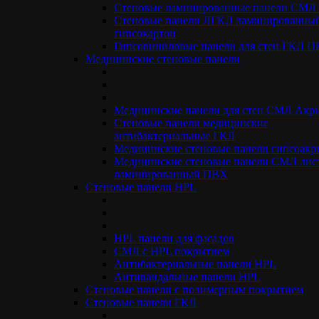
«STANDARDDECOR» — это высокотехнологичный
Стеновые ламинированные панели СМ
конструкционный и отделочный материал, обладающий
Стеновые панели ЛГКЛ ламинированны
уникальными эксплуатационными свойствами:
гипсокартон
Гипсовиниловые панели для стен ГКЛ 
Абсолютная негорючесть (класс пожарной безопасности
Медицинские стеновые панели
КМ0 / НГ). Панели СМЛ не горят, не поддерживают
горение, не плавятся и не выделяют токсичного дыма
при воздействии открытого пламени. Это
единственный класс материалов, официально
Медицинские панели для стен СМЛ Акр
разрешенный для облицовки путей эвакуации,
Стеновые панели медицинские
лифтовых холлов и залов с высокой концентрацией
антибактериальные ГКЛ
людей.
Медицинские стеновые панели гипсоакр
Феноменальная прочность и антивандальность.
Медицинские стеновые панели СМЛ лис
Благодаря армированию стекловолокном,
ламинированный ПВХ
стекломагниевый лист выдерживает серьезные
Стеновые панели НPL
механические и ударные нагрузки. Он не трескается, не
скалывается и сохраняет идеальную геометрию на
протяжении всего срока службы.
100% влагостойкость и биостойкость. СМЛ не разбухает
HPL панели для фасадов
и не деформируется даже при прямом длительном
СМЛ с HPL покрытием
контакте с водой. Материал полностью устойчив к
Антибактериальные панели HPL
появлению плесени, грибка, бактерий и не гниет.
Антивандальные панели HPL
Экологическая безопасность. В составе панелей
Cтеновые панели с полимерным покрытием
отсутствуют асбест, фенолы, смолы и другие вредные
Стеновые панели ГКЛ
летучие соединения. Панели химически нейтральны и