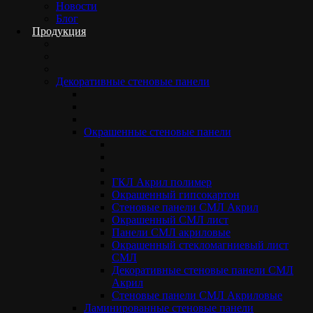
плиты ГСП облицованных HPL-пластиком толщиной 0,6 мм.
Новости
Эти панели имеют привлекательный внешний вид, что делает
Блог
их идеальными для внутренней отделки помещений.
Продукция
Декоративные стеновые панели
Окрашенные стеновые панели
ООО
«ФЛАГМАН-ПАНЕЛЬ»
ИНН 5012110310
ГКЛ Акрил полимер
КПП 501201001
Окрашенный гипсокартон
Московская обл.,
Стеновые панели СМЛ Акрил
г.Электросталь,
Окрашенный СМЛ лист
ул.Красная 15
Панели СМЛ акриловые
Пн-Пт 09:00-18:00
Окрашенный стекломагниевый лист
+7 495 133 85 70
СМЛ
info@standarddecor.ru
Декоративные стеновые панели СМЛ
Акрил
О компании
Стеновые панели СМЛ Акриловые
Отзывы
Ламинированные стеновые панели