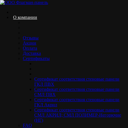
Skip
to
content
О компании
Отзывы
Стеновые панели СМЛ Акрил
Акции
Оплата
Home.
Продукция
Декоративные стеновые панели
Окрашенные
Доставка
стеновые панели
Стеновые панели СМЛ Акрил
Сертификаты
Сертификат соответствия стеновые панели
ГКЛ ПВХ
Сертификат соответствия стеновые панели
Наша компания сотрудничает с ведущим производителем
СМЛ ПВХ
HPL-пластика в России.
Сертификат соответствия стеновые панели
ГКЛ Акрил
В нашем ассортименте есть панели HPL Compact, которые
Сертификат соответствия стеновые панели
представляют собой самонесущую конструкцию полностью
СМЛ АКРИЛ; СМЛ ПОЛИМЕР-Негорючие
состоящую из HPL пластика в «массе». А также, панели на
(НГ)
основе стекломагниевого листа СМЛ и гипсостружечной
FAQ