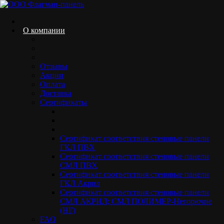
Skip
to
content
О компании
Отзывы
Контакты
Акции
Оплата
Home.
Контакты
Доставка
Сертификаты
Сертификат соответствия стеновые панели
ГКЛ ПВХ
Сертификат соответствия стеновые панели
СМЛ ПВХ
Контакты
Сертификат соответствия стеновые панели
ГКЛ Акрил
Производство:
Сертификат соответствия стеновые панели
Московская область, г.Электросталь,
СМЛ АКРИЛ; СМЛ ПОЛИМЕР-Негорючие
ул.Красная 15
(НГ)
Пн-Пт 09:00-18:00
FAQ