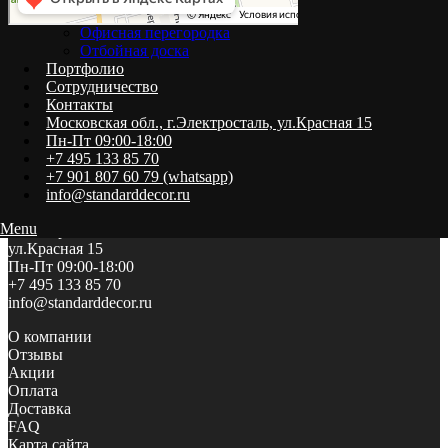
Офисная перегородка
Отбойная доска
Портфолио
Сотрудничество
Контакты
Московская обл., г.Электросталь, ул.Красная 15
ООО
Пн-Пт 09:00-18:00
«ФЛАГМАН-ПАНЕЛЬ»
+7 495 133 85 70
ИНН 5012110310
+7 901 807 60 79 (whatsapp)
КПП 501201001
info@standarddecor.ru
Московская обл.,
Menu
г.Электросталь,
ул.Красная 15
Пн-Пт 09:00-18:00
+7 495 133 85 70
info@standarddecor.ru
О компании
Отзывы
Акции
Оплата
Доставка
FAQ
Карта сайта