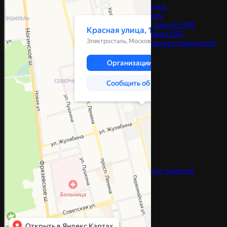
HPL панели для фасадов
СМЛ с HPL покрытием
Антибактериальные панели HPL
Антивандальные панели HPL
Cтеновые панели с полимерным покрытием
Стеновые панели ГКЛ
Акрил
ПВХ
Панели на основе СМЛ
Негорючие
Потолочные панели ПВХ
Акустические стеновые панели
Профиль монтажный для стеновых панелей
Каталог HPL покрытий
Каталог ПВХ покрытий
Каталог акриловых покрытий
Готовые решения