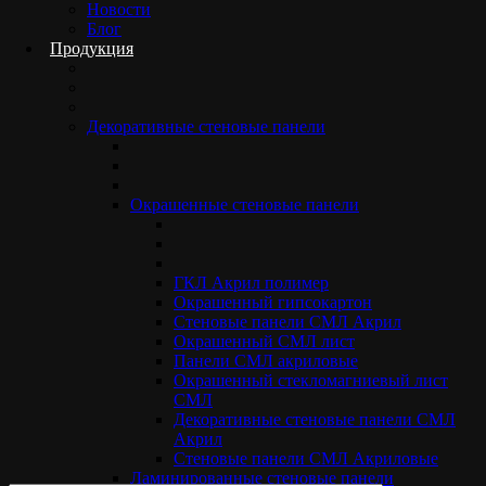
Новости
whats app
+7 901 807 60 79
Блог
Продукция
+7 495 133 85 70
info@standarddecor.ru
Реквизиты
Декоративные стеновые панели
ООО "ФЛАГМАН-ПАНЕЛЬ"
ИНН 5012110310
КПП 501201001
Окрашенные стеновые панели
Расчетный счет 40702810701150000704
Корр. счет 30101810200000000593
БИК 044525593
Банк АО "АЛЬФА-БАНК"
ГКЛ Акрил полимер
Окрашенный гипсокартон
У вас есть вопрос или предложение?
Стеновые панели СМЛ Акрил
Окрашенный СМЛ лист
Напишите нам
Панели СМЛ акриловые
Окрашенный стекломагниевый лист
Оставьте ваши контакты и сообщение и
СМЛ
мы постараемся ответить на все ваши
Декоративные стеновые панели СМЛ
вопросы.
Акрил
Стеновые панели СМЛ Акриловые
Ламинированные стеновые панели