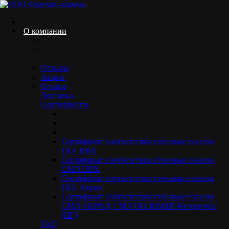
Skip
to
content
О компании
Отзывы
Антибактериальные панели
Акции
Оплата
Home.
Продукция
Декоративные стеновые панели
Стеновые
Доставка
панели с НPL покрытием
Антибактериальные панели
Сертификаты
Сертификат соответствия стеновые панели
ГКЛ ПВХ
Сертификат соответствия стеновые панели
СМЛ ПВХ
АКЦИЯ МЕСЯЦА
Сертификат соответствия стеновые панели
ГКЛ Акрил
Сертификат соответствия стеновые панели
СМЛ АКРИЛ; СМЛ ПОЛИМЕР-Негорючие
(НГ)
FAQ