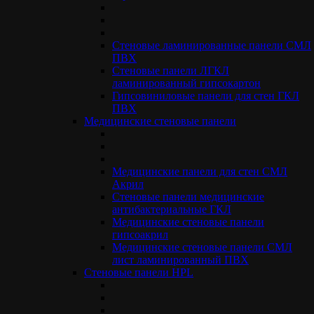
повышенными гигиеническими требованиями. Такие
требования как правило предъявляют в помещениях
медицинских учреждениях. В зонах стерильности для общих
Стеновые ламинированные панели СМЛ
отделений применяют медицинские стеновые панели для
ПВХ
внутренней отделки.
Стеновые панели ЛГКЛ
ламинированный гипсокартон
Особенности и преимущества
Гипсовиниловые панели для стен ГКЛ
материала
ПВХ
Медицинские стеновые панели
Антибактериальность достигается интеграцией активного
компонента в декоративный слой стеновой панели. Чаще
применяют ионные соединения металлов или катионные
Медицинские панели для стен СМЛ
полимеры, которые снижают жизнеспособность
Акрил
микроорганизмов на лицевой поверхности панели.
Стеновые панели медицинские
антибактериальные ГКЛ
Высокая адгезия декоративного покрытия к основанию, а
Медицинские стеновые панели
также стойкость декора к воздействию агрессивной химии.
гипсоакрил
Совместимость декоративного покрытия с основными
Медицинские стеновые панели СМЛ
средствами дезинфекции и уборки, используемых в
лист ламинированный ПВХ
медицинских учреждениях.
Стеновые панели НPL
Характеристики и требования