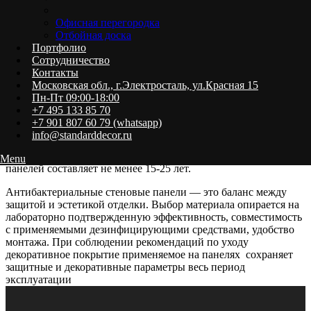
химией. Важна продуманная раскладка стеновых панелей:
минимальные стыки, санитарные плинтуса и доступ к узлам
Офисная перегородка
крепления упрощают текущий уход и ускоряют замену
Отбойная доска
повреждённого участка.
Портфолио
Сотрудничество
Почему выбирают антибактериальные
Контакты
Московская обл., г.Электросталь, ул.Красная 15
стеновые панели
Пн-Пт 09:00-18:00
+7 495 133 85 70
Купить панели для медицинских учреждений в Москве – это
+7 901 807 60 79 (whatsapp)
значит снизить затраты на реставрацию и периодическую
info@standarddecor.ru
санитарную обработку поверхностей стен в учреждении. В
медучреждениях срок эффективной эксплуатации стеновых
Menu
панелей составляет не менее 15-25 лет.
Антибактериальные стеновые панели — это баланс между
защитой и эстетикой отделки. Выбор материала опирается на
лабораторно подтвержденную эффективность, совместимость
с применяемыми дезинфицирующими средствами, удобство
монтажа. При соблюдении рекомендаций по уходу
декоративное покрытие применяемое на панелях сохраняет
защитные и декоративные параметры весь период
эксплуатации