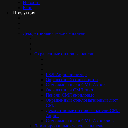
Новости
Закажите ремонт «под
Блог
Продукция
ключ» от 350 м² и получите
персональную скидку.
Декоративные стеновые панели
Чем больше площадь — тем выше ваша
экономия. Готовое решение напрямую от
Окрашенные стеновые панели
производителя — это оптимальная цена без
лишних наценок.
ГКЛ Акрил полимер
Окрашенный гипсокартон
Стеновые панели СМЛ Акрил
ПОЛУЧИТЬ РАСЧЕТ СКИДКИ
Окрашенный СМЛ лист
Панели СМЛ акриловые
Окрашенный стекломагниевый лист
СМЛ
Декоративные стеновые панели СМЛ
Акрил
Стеновые панели СМЛ Акриловые
Ламинированные стеновые панели
Антибактериальные панели устанавливают в помещениях с