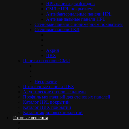
HPL панели для фасадов
Медицинские СМЛ панели для стен операционных и больниц
СМЛ с HPL покрытием
должны соответствовать самым высоким требования качества
Антибактериальные панели HPL
и эксплуатационным параметрам:
Антивандальные панели HPL
совместимость с дезинфектантами, устойчивость к
Cтеновые панели с полимерным покрытием
химическому воздействию;
Стеновые панели ГКЛ
сохранение декоративного слоя при многократной
уборке;
влагонепроницаемость, отсутствие капиллярного
впитывания;
Акрил
соответствие пожарным нормам.
ПВХ
Панели на основе СМЛ
Перед закупкой запрашивается не только цена на
медицинский пластик HPL. В расчет берут:
рекомендации по средствам ухода;
Негорючие
сроки гарантийного обслуживания.
Потолочные панели ПВХ
Акустические стеновые панели
Применение и монтаж
Профиль монтажный для стеновых панелей
Каталог HPL покрытий
Каталог ПВХ покрытий
Панели устанавливают в операционных, реанимациях,
Каталог акриловых покрытий
диагностических кабинетах, лабораториях. Монтаж
Готовые решения
выполняют на каркас или клеевой состав. Стыки
герметизируют составами, совместимыми с агрессивной