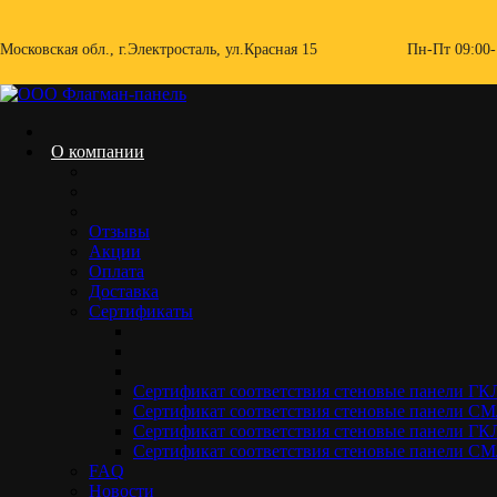
Skip
to
Московская обл., г.Электросталь, ул.Красная 15
Пн-Пт 09:00-
content
О компании
Отзывы
Акции
Оплата
Доставка
Стеновые панели ГКЛ ламинированны
Сертификаты
Home.
Каталог
Стеновые панели ГКЛ ламинированный ПВХ
Сертификат соответствия стеновые панели Г
Сертификат соответствия стеновые панели 
Сертификат соответствия стеновые панели ГК
Сертификат соответствия стеновые панели
FAQ
Новости