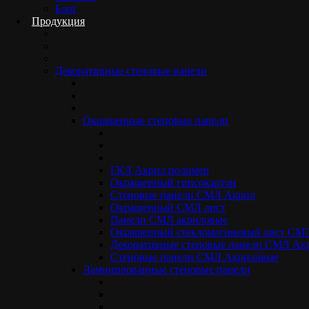
Блог
Современная внутренняя отделка коммерческих, администрати
Продукция
монтироваться в сжатые сроки и полностью соответствоват
стеновые панели ГКЛ ПВХ (ламинированный гипсокартон) в М
Этот инновационный отделочный материал сочетает в себе пр
позволяет полностью исключить из цикла ремонтных работ кл
Декоративные стеновые панели
ровную, готовую к эксплуатации поверхность сразу после зав
Преимущества ламинированного гипсо
Окрашенные стеновые панели
Стеновые панели ГКЛ с ПВХ-покрытием от компании «STANDA
выдающимся техническим характеристикам:
ГКЛ Акрил полимер
Высокая скорость и чистота монтажа. Панели крепятся 
Окрашенный гипсокартон
(омега-, пи-, L-профили). Отсутствие строительной пыл
Стеновые панели СМЛ Акрил
Антивандальные и износостойкие свойства. Плотная ПВХ
Окрашенный СМЛ лист
особенно важно для помещений с высокой проходимость
Панели СМЛ акриловые
Пожарная безопасность (класс КМ1). Материал относитс
Окрашенный стекломагниевый лист СМ
монтировать панели ГКЛ ПВХ на путях эвакуации, в вест
Декоративные стеновые панели СМЛ Ак
Влагостойкость и простой уход. Ламинированная поверх
Стеновые панели СМЛ Акриловые
растворов (актуально для медицинских и детских учрежд
Ламинированные стеновые панели
Свободный доступ к коммуникациям. За каркасной систем
возможность быстрого демонтажа одной или нескольких с