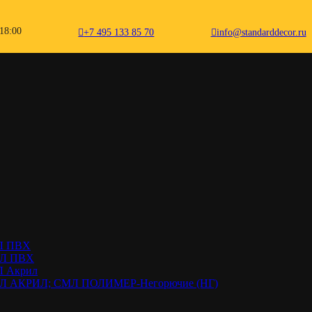
18:00
+7 495 133 85 70
info@standarddecor.ru
й ПВХ
КЛ ПВХ
СМЛ ПВХ
Л Акрил
 СМЛ АКРИЛ; СМЛ ПОЛИМЕР-Негорючие (НГ)