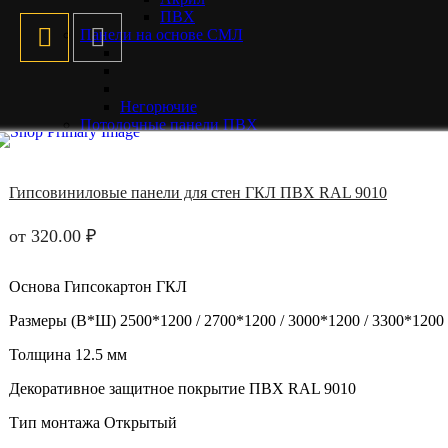
ПВХ
Панели на основе СМЛ
Негорючие
Потолочные панели ПВХ
Акустические стеновые панели
Профиль монтажный для стеновых панелей
Каталог HPL покрытий
Гипсовиниловые панели для стен ГКЛ ПВХ RAL 9010
Каталог ПВХ покрытий
Каталог акриловых покрытий
Готовые решения
от
320.00
₽
Основа
Гипсокартон ГКЛ
Офисная перегородка
Размеры (В*Ш)
2500*1200 / 2700*1200 / 3000*1200 / 3300*1200
Отбойная доска
Портфолио
Толщина
12.5 мм
Сотрудничество
Контакты
Декоративное защитное покрытие
ПВХ RAL 9010
Menu
Тип монтажа
Открытый
Заказать