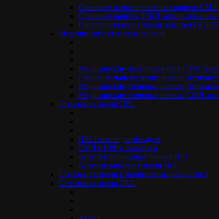
Область применения декоративных па
Стеновые ламинированные панели СМ
Стеновые панели ЛГКЛ ламинированный
Гипсовиниловые панели для стен ГКЛ 
Широкий выбор текстур (имитация натурального дерева, декор
Медицинские стеновые панели
возможности для дизайна интерьеров. Панели «STANDARDDECO
Бизнес-центры, офисы, переговорные и зоны ресепшн;
Торговые комплексы, бутики, шоурумы и магазины;
Медицинские панели для стен СМЛ Акр
Медицинские центры, стоматологии, лаборатории и бол
Стеновые панели медицинские антибакт
Детские сады, общеобразовательные школы, вузы и учебн
Медицинские стеновые панели гипсоакр
Гостиницы, хостелы, рестораны, кафе и фитнес-клубы;
Медицинские стеновые панели СМЛ ли
Жилые помещения (прихожие, коридоры, лоджии).
Стеновые панели НPL
Почему выгодно заказать ГКЛ ПВХ п
Покупая отделочные материалы напрямую у завода-изготовите
HPL панели для фасадов
СМЛ с HPL покрытием
Контроль качества на производстве. В качестве основы
Антибактериальные панели HPL
автоматизированном оборудовании, что исключает отсло
Антивандальные панели HPL
Честные фабричные цены. Мы формируем прозрачную стои
Cтеновые панели с полимерным покрытием
партнеров.
Стеновые панели ГКЛ
Полный комплект документов. Каждая партия товара соп
Быстрая логистика по РФ. Организуем бережную упаковк
проверенными транспортными компаниями.
Акрил