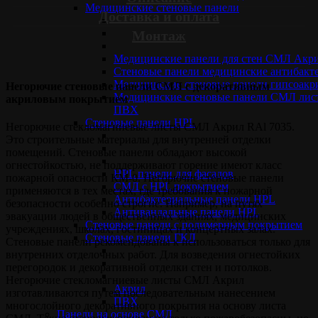
Медицинские стеновые панели
Доставка и оплата
Монтаж
Медицинские панели для стен СМЛ Акр
Стеновые панели медицинские антибакт
Медицинские стеновые панели гипсоакр
Негорючие стеновые панели СМЛ с декоративным
Медицинские стеновые панели СМЛ лис
акриловым покрытием
ПВХ
Стеновые панели НPL
Негорючие стекломагниевые листы СМЛ Акрил RAl 7035.
Это строительные материалы для внутренней отделки
помещений. Стеновые панели обладают высокой
огнестойкостью, не поддерживают горение имеют класс
HPL панели для фасадов
пожарной опасности КМ-0. Негорючие стеновые панели
СМЛ с HPL покрытием
применяются в тех местах, где требования к пожарной
Антибактериальные панели HPL
безопасности особенно строгие. Например, на путях
Антивандальные панели HPL
эвакуации людей в общественных зданиях, медицинских
Cтеновые панели с полимерным покрытием
учреждениях, школах, гостиницах и концертных залах.
Стеновые панели ГКЛ
Стеновые панели рекомендованы к использоваться только для
внутренних отделочных работ. Для возведения огнестойких
перегородок и декоративной отделки стен и потолков.
Негорючие стекломагниевые листы СМЛ Акрил
Акрил
изготавливаются путем последовательным нанесением
ПВХ
многослойного декоративного покрытия на основу листа
Панели на основе СМЛ