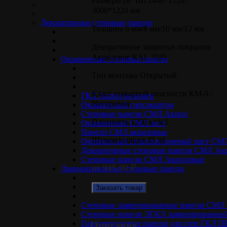
Размеры (В*Ш) 2440*1220 /
3000*1220 мм
Декоративные стеновые панели
Толщина 6 мм/8 мм/10 мм/12 мм
Декоративное защитное покрытие
Акриловое RAL 7035
Окрашенные стеновые панели
Тип монтажа Открытый
Класс пожарной опасности КМ-0 /
ГКЛ Акрил полимер
Негорючие
Окрашенный гипсокартон
Стеновые панели СМЛ Акрил
Плотность 1250 кг/м3
Окрашенный СМЛ лист
Панели СМЛ акриловые
Шумоизоляция 45 дб
Окрашенный стекломагниевый лист СМ
Декоративные стеновые панели СМЛ Ак
Стеновые панели СМЛ Акриловые
от
945.00
₽
Ламинированные стеновые панели
Заказать товар
Стеновые ламинированные панели СМ
Стеновые панели ЛГКЛ ламинированный
Гипсовиниловые панели для стен ГКЛ 
Описание