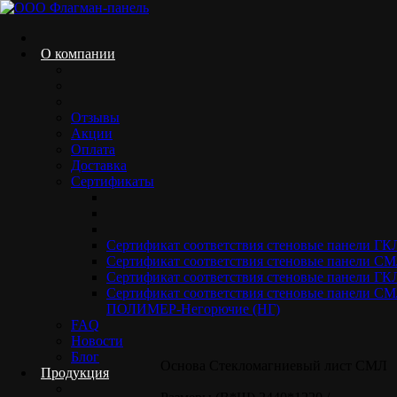
Skip
to
content
О компании
Отзывы
Негорючие стекломагниевые листы
Акции
СМЛ Акрил RAl 7035
Оплата
Доставка
Сертификаты
Home.
Негорючие панели СМЛ акрил
Негорючие
стекломагниевые листы СМЛ Акрил RAl 7035
Сертификат соответствия стеновые панели Г
Сертификат соответствия стеновые панели 
Сертификат соответствия стеновые панели ГК
Сертификат соответствия стеновые панели 
ПОЛИМЕР-Негорючие (НГ)
Негорючие стекломагниевые листы СМЛ Акрил RAL 7035
FAQ
Новости
Блог
Основа Стекломагниевый лист СМЛ
Продукция