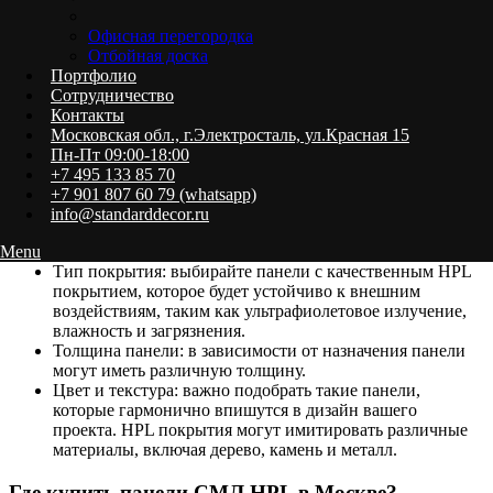
помещений, поскольку обладают стойкостью к воздействию
ультрафиолетовых лучей, не выгорают на солнце и сохраняют
Офисная перегородка
свою декоративную привлекательность на протяжении
Отбойная доска
многих лет. Кроме того, их можно использовать для
Портфолио
возведения перегородок внутри помещений, отделки «Чистых
Сотрудничество
помещений» в медицинских учреждениях, и даже в качестве
Контакты
ограждений и декоративных элементов.
Московская обл., г.Электросталь, ул.Красная 15
Пн-Пт 09:00-18:00
Как выбрать панели СМЛ HPL?
+7 495 133 85 70
+7 901 807 60 79 (whatsapp)
При выборе панелей СМЛ с HPL покрытием важно учитывать
info@standarddecor.ru
несколько факторов:
Menu
Тип покрытия: выбирайте панели с качественным HPL
покрытием, которое будет устойчиво к внешним
воздействиям, таким как ультрафиолетовое излучение,
влажность и загрязнения.
Толщина панели: в зависимости от назначения панели
могут иметь различную толщину.
Цвет и текстура: важно подобрать такие панели,
которые гармонично впишутся в дизайн вашего
проекта. HPL покрытия могут имитировать различные
материалы, включая дерево, камень и металл.
Где купить панели СМЛ HPL в Москве?