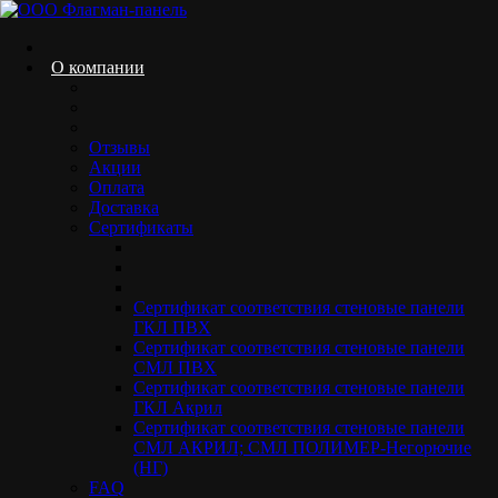
Skip
to
content
О компании
Отзывы
СМЛ с HPL покрытием
Акции
Оплата
Home.
Продукция
Декоративные стеновые панели
Стеновые
Доставка
панели с НPL покрытием
Панели СМЛ с HPL покрытием
Сертификаты
Сертификат соответствия стеновые панели
ГКЛ ПВХ
Сертификат соответствия стеновые панели
СМЛ ПВХ
АКЦИЯ МЕСЯЦА
Сертификат соответствия стеновые панели
ГКЛ Акрил
Сертификат соответствия стеновые панели
СМЛ АКРИЛ; СМЛ ПОЛИМЕР-Негорючие
(НГ)
FAQ