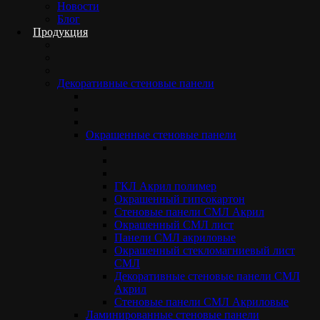
Новости
Закажите ремонт «под
Блог
Продукция
ключ» от 350 м² и получите
персональную скидку.
Декоративные стеновые панели
Чем больше площадь — тем выше ваша
экономия. Готовое решение напрямую от
Окрашенные стеновые панели
производителя — это оптимальная цена без
лишних наценок.
ГКЛ Акрил полимер
Окрашенный гипсокартон
Стеновые панели СМЛ Акрил
ПОЛУЧИТЬ РАСЧЕТ СКИДКИ
Окрашенный СМЛ лист
Панели СМЛ акриловые
Окрашенный стекломагниевый лист
СМЛ
Декоративные стеновые панели СМЛ
Акрил
Стеновые панели СМЛ Акриловые
Ламинированные стеновые панели
СМЛ с HPL покрытием — это современный строительный