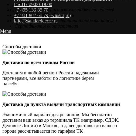
ФЗ-123
Пн-Пт 09:00-18:00
Высокая прочность и износостойкость панелей
+7 495 133 85 70
Экологическая безопасность
+7 901 807 60 79 (whatsapp)
Более 300 вариантов финишной отделки панелей
info@standarddecor.ru
Сертификаты соответствия
Menu
Способы доставки
Доставка по всем точкам России
Доставим в любой регион России надежными
партнерами, все заботы по логистике берем
на себя
Доставка до пункта выдачи транспортных компаний
Экономичный вариант для регионов. Мы бесплатно
доставим ваш заказ до терминала ТК (например, СДЭК,
Деловые Линии) в Москве, а далее доставка до вашего
города рассчитывается по тарифам ТК