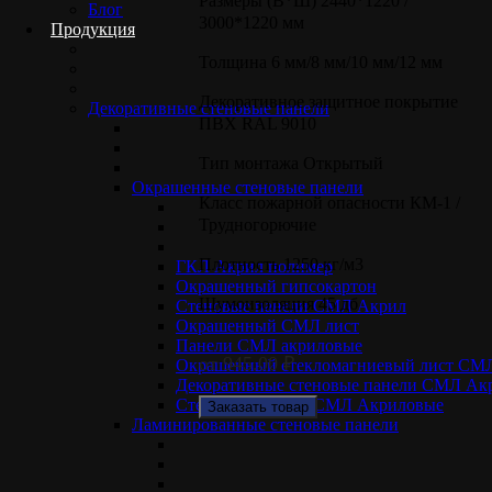
Размеры (В*Ш) 2440*1220 /
Блог
3000*1220 мм
Продукция
Толщина 6 мм/8 мм/10 мм/12 мм
Декоративное защитное покрытие
Декоративные стеновые панели
ПВХ RAL 9010
Тип монтажа Открытый
Окрашенные стеновые панели
Класс пожарной опасности КМ-1 /
Трудногорючие
Плотность 1250 кг/м3
ГКЛ Акрил полимер
Окрашенный гипсокартон
Шумоизоляция 45 дб
Стеновые панели СМЛ Акрил
Окрашенный СМЛ лист
Панели СМЛ акриловые
от
945.00
₽
Окрашенный стекломагниевый лист СМ
Декоративные стеновые панели СМЛ Ак
Стеновые панели СМЛ Акриловые
Заказать товар
Ламинированные стеновые панели