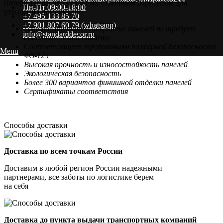
потери тепла, что делает их отличным вариантом для
Пн-Пт 09:00-18:00
утепления помещений.
+7 495 133 85 70
+7 901 807 60 79 (whatsapp)
Готовое финишное покрытие панелей не требует
info@standarddecor.ru
дополнительной отделки
Соответствует требованиям пожарной безопасности
Menu
ФЗ-123
Высокая прочность и износостойкость панелей
Экологическая безопасность
Более 300 вариантов финишной отделки панелей
Сертификаты соответствия
Способы доставки
Доставка по всем точкам России
Доставим в любой регион России надежными
партнерами, все заботы по логистике берем
на себя
Доставка до пункта выдачи транспортных компаний