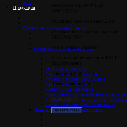
Блог
Размеры (В*Ш) 2440*1220 /
Продукция
3000*1220 мм
Толщина 6 мм/8 мм/10 мм/12 мм
Декоративные стеновые панели
Декоративное защитное покрытие
ПВХ RAL 7047
Тип монтажа Открытый
Окрашенные стеновые панели
Класс пожарной опасности КМ-1 /
Трудногорючие
ГКЛ Акрил полимер
Плотность 1250 кг/м3
Окрашенный гипсокартон
Стеновые панели СМЛ Акрил
Шумоизоляция 45 дб
Окрашенный СМЛ лист
Панели СМЛ акриловые
Окрашенный стекломагниевый лист СМ
от
980.00
₽
Декоративные стеновые панели СМЛ Ак
Стеновые панели СМЛ Акриловые
Ламинированные стеновые панели
Заказать товар