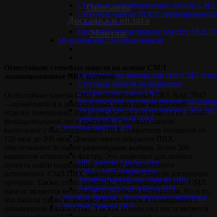
Стеновые ламинированные панели СМ
Описание
Стеновые панели ЛГКЛ ламинированны
Доставка и оплата
гипсокартон
Гипсовиниловые панели для стен ГКЛ 
Монтаж
Медицинские стеновые панели
Огнестойкие стеновые панели на основе СМЛ
Медицинские панели для стен СМЛ Акр
ламинированные ПВХ пленкой
Стеновые панели медицинские
антибактериальные ГКЛ
Огнестойкие панели СМЛ ламинированные ПВХ RAL 7047
Медицинские стеновые панели гипсоакр
—применяются в декоративных целях при внутренней
Медицинские стеновые панели СМЛ лис
отделке помещений. При этом, отделка получается не только
ламинированный ПВХ
функциональной, но и красивой. Стеновые панели
Стеновые панели НPL
выпускают с высокопрочным ПВХ покрытием толщиной от
120 мкм до 300 мкм. Декоративное покрытие ПВХ
обеспечивают большое разнообразие выбора. Более 300
вариантов оттенков и фактур. Это позволяет для любого
HPL панели для фасадов
проекта найти подходящий вариант декоративного
СМЛ с HPL покрытием
исполнения. СМЛ ПВХ ламинированные панели достаточно
Антибактериальные панели HPL
прочные. Также, стоит отметить, что ламинированные СМЛ
Антивандальные панели HPL
панели являются не только огнестойким материалом. Но и то,
Cтеновые панели с полимерным покрытием
что панели также возможно использовать в помещениях с
Стеновые панели ГКЛ
повышенной влажностью. Так как основа смл листа является