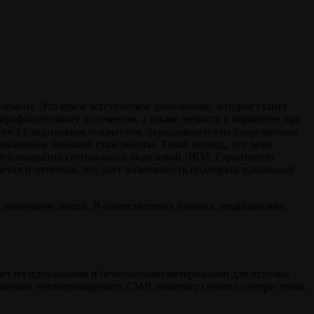
мент. Это яркое эстетическое дополнение, которое станет
льтрафиолетовому излучению, а также легкость в обработке при
 лист с акриловым покрытием, окрашиваются на современном
ацию и большой стаж работы. Такой подход, это залог
ного покрытия специальной акриловой ЛКМ. Гарантирует
тах и оттенках, что дает возможность подобрать идеальный
ях эвакуации людей. В общественных зданиях, медицинских
лает их идеальными и безопасными материалами для отделки
, низкая теплопроводность СМЛ помогает снизить потери тепла,