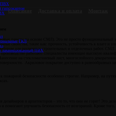
Л ПВХ
 гипсокартон
Описание
Доставка и оплата
Монтаж
ПВХ
ием
ил
вые панели на основе СМЛ). Это не просто функциональный эле
ериальные ГКЛ
ьные свойства, такие как: прочность, устойчивость к влаге и у
ил
выбором для различных строительных и отделочных работ. СМЛ
ст ламинированный ПВХ
роизводстве работают специалисты имеющие высокую квалифик
 Нанесение на стекломагниевый лист, многослойного декоратив
оверхности. Акриловое покрытие доступно в разнообразных цве
я к пожарной безопасности особенно строгие. Например, на пут
ксах.
дизайнеров и архитекторов – это то, что они не горят! Это де
но и помогают улучшить безопасность от возгораний. Кроме того