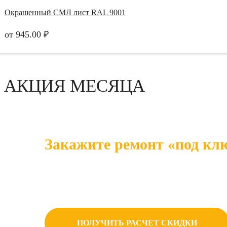
Окрашенный СМЛ лист RAL 9001
от
945.00
₽
АКЦИЯ МЕСЯЦА
Закажите ремонт «под клю
Чем больше площадь — тем выше ваша эк
наценок.
ПОЛУЧИТЬ РАСЧЕТ СКИДКИ