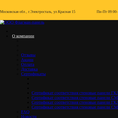
Skip
to
Московская обл., г.Электросталь, ул.Красная 15
Пн-Пт 09:00-
content
О компании
Отзывы
Акции
Оплата
Доставка
СМЛ лист с акриловым покрытием
Сертификаты
Home.
Акриловый СМЛ
СМЛ лист с акриловым покрытием
Сертификат соответствия стеновые панели Г
Сертификат соответствия стеновые панели 
Сертификат соответствия стеновые панели ГК
Сертификат соответствия стеновые панели
FAQ
Новости