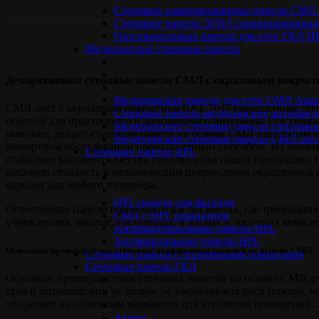
Стеновые ламинированные панели СМ
Стеновые панели ЛГКЛ ламинированный
Гипсовиниловые панели для стен ГКЛ 
Медицинские стеновые панели
Декоративные стеновые панели СМЛ с акриловым покрыт
Медицинские панели для стен СМЛ Акр
СМЛ лист с акриловым покрытием RAL 7047 (окрашенные стено
Стеновые панели медицинские антибакт
основой для практичного и долговечного интерьера. Его уникал
Медицинские стеновые панели гипсоакр
монтаже, делают стеновые панели на основе СМЛ идеальным 
Медицинские стеновые панели СМЛ ли
импортном оборудовании промышленным способом. На нашем п
Стеновые панели НPL
стабильно высокого качества производства нашей продукции.
высокую стойкость к механическим повреждения окрашенной п
вариант для любого интерьера.
HPL панели для фасадов
Огнестойкие панели применяются в тех местах, где требовани
СМЛ с HPL покрытием
учреждениях, школах, гостиницах, в жилых и торговых компле
Антибактериальные панели HPL
Антивандальные панели HPL
Основные преимущества стеновых окрашенных панелей на основе СМЛ:
Cтеновые панели с полимерным покрытием
Стеновые панели ГКЛ
Основное преимуществом стеновых панелей на основе СМЛ для 
стен и потолков: они не только не увеличивают риск пожара, 
что делает их отличным вариантом для утепления помещений.
Акрил