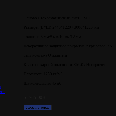
Основа Стекломагниевый лист СМЛ
Размеры (В*Ш) 2440*1220 / 3000*1220 мм
Толщина 6 мм/8 мм/10 мм/12 мм
Декоративное защитное покрытие Акриловое RAL 
Тип монтажа Открытый
Класс пожарной опасности КМ-0 / Негорючие
Плотность 1250 кг/м3
Шумоизоляция 45 дб
Л
рил
от
945.00
₽
Заказать товар