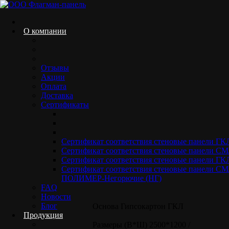
Skip
to
content
О компании
Отзывы
ГКЛ ламинированный ПВХ RAL 7037
Акции
Оплата
Home.
Ламинированный гипсокартон
ГКЛ ламинированный
Доставка
ПВХ RAL 7037
Сертификаты
Сертификат соответствия стеновые панели Г
Сертификат соответствия стеновые панели 
Сертификат соответствия стеновые панели ГК
Стеновые панели гипсокартон ГКЛ ламинированный
Сертификат соответствия стеновые панели 
ПВХ RAL 7037
ПОЛИМЕР-Негорючие (НГ)
FAQ
Новости
Блог
Основа
Гипсокартон ГКЛ
Продукция
Размеры (В*Ш)
2500*1200 /