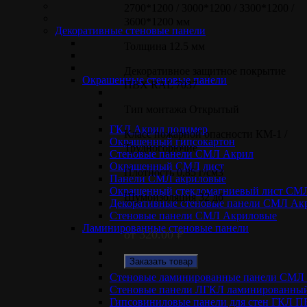
2700*1200 / 3000*1200 / 3300*1200 /
3600*1200 мм
Декоративные стеновые панели
Толщина
12.5 мм
Декоративное защитное покрытие
Окрашенные стеновые панели
ПВХ RAL 7037
Тип монтажа
Открытый
ГКЛ Акрил полимер
Класс пожарной опасности
КМ-1 /
Окрашенный гипсокартон
Трудногорючие
Стеновые панели СМЛ Акрил
Окрашенный СМЛ лист
Плотность
0,85 г/см3
Панели СМЛ акриловые
Окрашенный стекломагниевый лист СМ
Шумоизоляция
32 дб
Декоративные стеновые панели СМЛ Ак
Стеновые панели СМЛ Акриловые
Ламинированные стеновые панели
от
320.00
₽
Заказать товар
Стеновые ламинированные панели СМ
Стеновые панели ЛГКЛ ламинированный
Гипсовиниловые панели для стен ГКЛ 