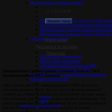
Медицинские стеновые панели
от
1,045.00
₽
Медицинские панели для стен СМЛ Акр
Заказать товар
Стеновые панели медицинские антибакт
Медицинские стеновые панели гипсоакр
Медицинские стеновые панели СМЛ ли
Стеновые панели НPL
Описание
Доставка и оплата
Монтаж
HPL панели для фасадов
СМЛ с HPL покрытием
Антибактериальные панели HPL
Антивандальные панели HPL
Декоративные трудногорючие стеновые панели СМЛ
Cтеновые панели с полимерным покрытием
ламинированные ПВХ пленкой
Стеновые панели ГКЛ
СМЛ панели для стен ламинированные ПВХ на основе
стекломагниевого листа. Это не просто функциональный
элемент, но и яркое эстетическое дополнение, которое может
Акрил
стать основой для стильного и долговечного интерьера. Эти
ПВХ
панели применяются в декоративных целях при внутренней
Панели на основе СМЛ
отделке помещений. Чтобы отделка была не только