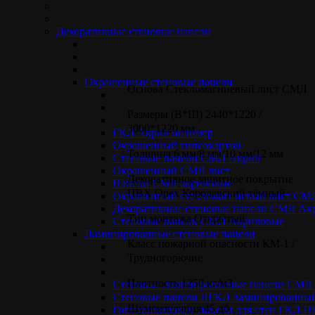
Декоративные стеновые панели
СМЛ панели для стен ламинированные ПВХ Орех
Королевский
Окрашенные стеновые панели
Основа Стекломагниевый лист СМЛ
Размеры (В*Ш) 2440*1220 /
3000*1220 мм
ГКЛ Акрил полимер
Окрашенный гипсокартон
Толщина 6 мм/8 мм/10 мм/12 мм
Стеновые панели СМЛ Акрил
Окрашенный СМЛ лист
Декоративное защитное покрытие
Панели СМЛ акриловые
ПВХ Орех Королевский тёмный
Окрашенный стекломагниевый лист СМ
Декоративные стеновые панели СМЛ Ак
Тип монтажа Открытый
Стеновые панели СМЛ Акриловые
Ламинированные стеновые панели
Класс пожарной опасности КМ-1 /
Трудногорючие
Плотность 1250 кг/м3
Стеновые ламинированные панели СМ
Стеновые панели ЛГКЛ ламинированный
Шумоизоляция 45 дб
Гипсовиниловые панели для стен ГКЛ 