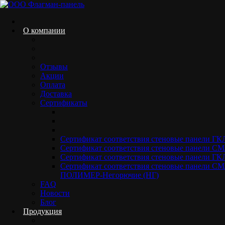
Сайт standarddecor.ru обрабатывает файлы cookie. Они
помогают нам делать этот сайт удобнее для пользователей.
Нажав кнопку «Соглашаюсь», вы даете свое
О компании
согласие на
обработку файлов cookie
вашего браузера.
Соглашаюсь
Отзывы
Акции
Оплата
Доставка
Сертификаты
СМЛ панели для стен
Сертификат соответствия стеновые панели Г
ламинированные ПВХ Орех
Сертификат соответствия стеновые панели 
Королевский
Сертификат соответствия стеновые панели ГК
Сертификат соответствия стеновые панели 
ПОЛИМЕР-Негорючие (НГ)
Home.
Ламинированный стекломагниевый лист
СМЛ панели
FAQ
для стен ламинированные ПВХ Орех Королевский
Новости
Блог
Продукция