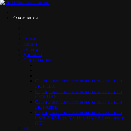
Сайт standarddecor.ru обрабатывает файлы cookie. Они
помогают нам делать этот сайт удобнее для пользователей.
Нажав кнопку «Соглашаюсь», вы даете свое
О компании
согласие на
обработку файлов cookie
вашего браузера.
Соглашаюсь
Skip
Отзывы
to
Акции
content
Оплата
Доставка
Сертификаты
Окрашенный стекломагниевый лист
Сертификат соответствия стеновые панели
СМЛ Акрил негорючий
ГКЛ ПВХ
Сертификат соответствия стеновые панели
Home.
Продукция
Декоративные стеновые панели
Окрашенный
СМЛ ПВХ
стекломагниевый лист СМЛ Акрил негорючий
Сертификат соответствия стеновые панели
ГКЛ Акрил
Сертификат соответствия стеновые панели
СМЛ АКРИЛ; СМЛ ПОЛИМЕР-Негорючие
(НГ)
FAQ