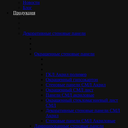
Новости
Блог
Продукция
Декоративные стеновые панели
ООО
«ФЛАГМАН-ПАНЕЛЬ»
ИНН 5012110310
КПП 501201001
Окрашенные стеновые панели
Московская обл.,
г.Электросталь,
ул.Красная 15
Пн-Пт 09:00-18:00
ГКЛ Акрил полимер
+7 495 133 85 70
Окрашенный гипсокартон
info@standarddecor.ru
Стеновые панели СМЛ Акрил
Окрашенный СМЛ лист
О компании
Панели СМЛ акриловые
Отзывы
Окрашенный стекломагниевый лист
Акции
СМЛ
Оплата
Декоративные стеновые панели СМЛ
Доставка
Акрил
FAQ
Стеновые панели СМЛ Акриловые
Карта сайта
Ламинированные стеновые панели