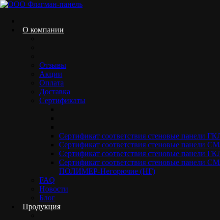
Skip
to
content
О компании
Отзывы
Окрашенные панели ГКЛ
Акции
Оплата
Home.
Акриловый гипсокартон
Окрашенные панели ГКЛ
Доставка
Сертификаты
Сертификат соответствия стеновые панели Г
Сертификат соответствия стеновые панели 
Окрашенный гипсокартон RAL 7047
Сертификат соответствия стеновые панели ГК
Сертификат соответствия стеновые панели 
ПОЛИМЕР-Негорючие (НГ)
Описание
FAQ
Доставка и
Новости
Блог
Основа
Гипсокартон ГКЛ
Продукция
Размеры (В*Ш)
2500*1200 / 2700*1200 / 3000*1200 /