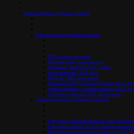
3300*1200 / 3600*1200 мм
Толщина
12.5 мм
Декоративные стеновые панели
Декоративное защитное покрытие
Акриловое RAL 7047
Тип монтажа
Открытый
Окрашенные стеновые панели
Класс пожарной опасности
КМ-1 / Трудногорючие
Плотность
0,85 г/см3
ГКЛ Акрил полимер
Окрашенный гипсокартон
Шумоизоляция
32 дб
Стеновые панели СМЛ Акрил
Окрашенный СМЛ лист
от
255.00
₽
Панели СМЛ акриловые
Окрашенный стекломагниевый лист СМ
Заказать товар
Декоративные стеновые панели СМЛ Ак
оплата
Стеновые панели СМЛ Акриловые
Монтаж
Ламинированные стеновые панели
Окрашенные стеновые панели на основе гипсокартона
Окрашенные панели ГКЛ представляют собой материалы для
Стеновые ламинированные панели СМ
финишной отделки внутри помещений. Панели возможно
Стеновые панели ЛГКЛ ламинированный
применять не только для отделки стен, они также хорошо
Гипсовиниловые панели для стен ГКЛ 