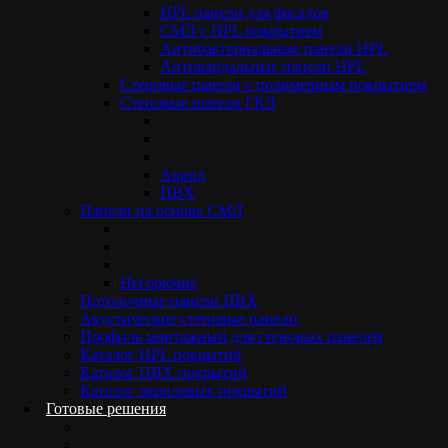
HPL панели для фасадов
ИНН 5012110310
СМЛ с HPL покрытием
КПП 501201001
Антибактериальные панели HPL
Московская обл.,
Антивандальные панели HPL
г.Электросталь,
Cтеновые панели с полимерным покрытием
ул.Красная 15
Стеновые панели ГКЛ
Пн-Пт 09:00-18:00
+7 495 133 85 70
info@standarddecor.ru
Акрил
О компании
ПВХ
Отзывы
Панели на основе СМЛ
Акции
Оплата
Доставка
FAQ
Негорючие
Карта сайта
Потолочные панели ПВХ
Акустические стеновые панели
Профиль монтажный для стеновых панелей
Новости
Каталог HPL покрытий
Блог
Каталог ПВХ покрытий
Продукция
Каталог акриловых покрытий
Готовые решения
Готовые решения
Портфолио
Сотрудничество