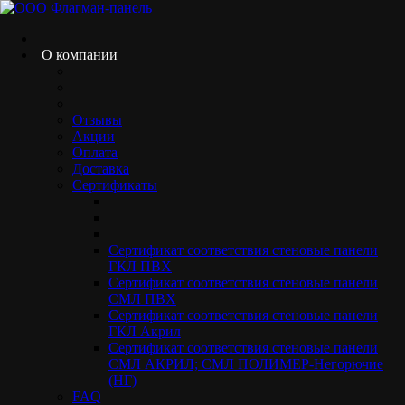
Skip
to
content
О компании
Отзывы
Мы обновили сайт!
Акции
Оплата
Home.
Новости
Мы обновили сайт!
Доставка
Сертификаты
Сертификат соответствия стеновые панели
ГКЛ ПВХ
16.10.2024
Сертификат соответствия стеновые панели
Written by
owner
СМЛ ПВХ
Сертификат соответствия стеновые панели
Дорогие друзья и уважаемые клиенты!
ГКЛ Акрил
Сертификат соответствия стеновые панели
С радостью сообщаем, что наш сайт прошел обновление! Мы
СМЛ АКРИЛ; СМЛ ПОЛИМЕР-Негорючие
стремимся к тому, чтобы ваше взаимодействие с нами было
(НГ)
максимально удобным и приятным, и это обновление —
FAQ