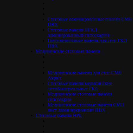
поможет нам стать еще лучше!
Благодарим вас за доверие и поддержку. Мы уверены, что
Стеновые ламинированные панели СМЛ
обновленный сайт сделает ваше взаимодействие с
ПВХ
Standarddecor еще более комфортным и продуктивным.
Стеновые панели ЛГКЛ
Загляните к нам и убедитесь в этом сами!
ламинированный гипсокартон
Гипсовиниловые панели для стен ГКЛ
С наилучшими пожеланиями,
ПВХ
Команда Standarddecor.
Медицинские стеновые панели
No previous story to show!
Next
Медицинские панели для стен СМЛ
Акрил
Тренды в декоре: что будет популярно в 2025
Стеновые панели медицинские
году?
антибактериальные ГКЛ
Медицинские стеновые панели
гипсоакрил
Медицинские стеновые панели СМЛ
лист ламинированный ПВХ
Стеновые панели НPL
ООО
«ФЛАГМАН-ПАНЕЛЬ»